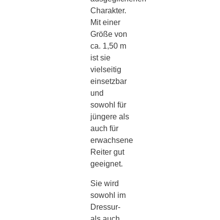
Charakter.
Mit einer
Größe von
ca. 1,50 m
ist sie
vielseitig
einsetzbar
und
sowohl für
jüngere als
auch für
erwachsene
Reiter gut
geeignet.
Sie wird
sowohl im
Dressur-
als auch