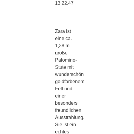
Zara ist
eine ca.
1,38 m
große
Palomino-
Stute mit
wunderschön
goldfarbenem
Fell und
einer
besonders
freundlichen
Ausstrahlung.
Sie ist ein
echtes