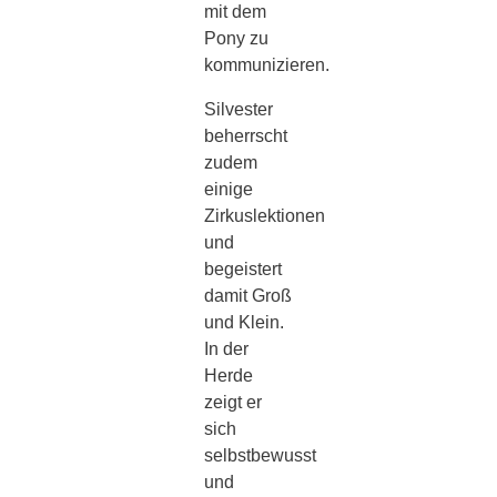
mit dem
Pony zu
kommunizieren.
Silvester
beherrscht
zudem
einige
Zirkuslektionen
und
begeistert
damit Groß
und Klein.
In der
Herde
zeigt er
sich
selbstbewusst
und