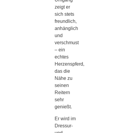
zeigt er
sich stets
freundlich,
anhänglich
und
verschmust
– ein
echtes
Herzenspferd,
das die
Nähe zu
seinen
Reitern
sehr
genießt.
Er wird im
Dressur-
und