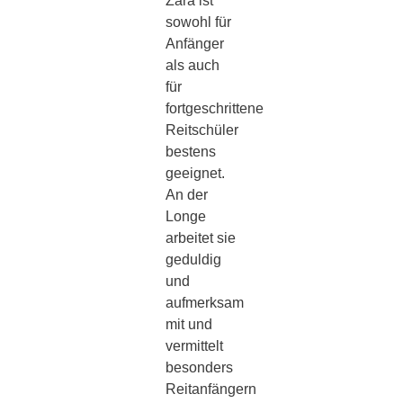
Zara ist
sowohl für
Anfänger
als auch
für
fortgeschrittene
Reitschüler
bestens
geeignet.
An der
Longe
arbeitet sie
geduldig
und
aufmerksam
mit und
vermittelt
besonders
Reitanfängern